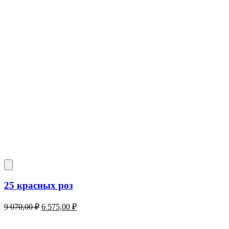
25 красных роз
Первоначальная
Текущая
9 070,00
₽
6 575,00
₽
цена
цена:
составляла
6