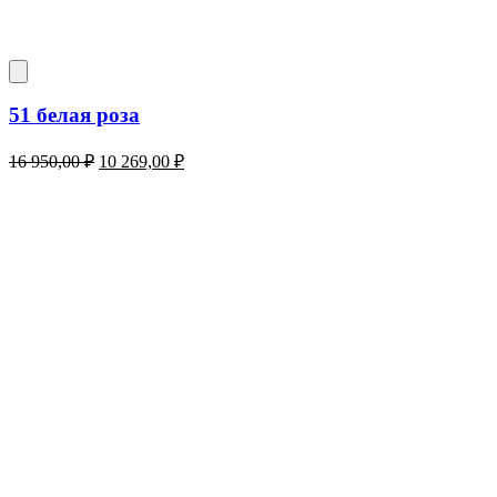
51 белая роза
Первоначальная
Текущая
16 950,00
₽
10 269,00
₽
цена
цена:
составляла
10
16
269,00 ₽.
950,00 ₽.