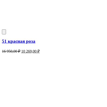
51 красная роза
Первоначальная
Текущая
16 950,00
₽
10 269,00
₽
цена
цена:
составляла
10
16
269,00 ₽.
950,00 ₽.