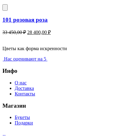
101 розовая роза
Первоначальная
Текущая
33 450,00
₽
28 400,00
₽
цена
цена:
составляла
28
33
Цветы как форма искренности
400,00 ₽.
450,00 ₽.
Нас оценивают на 5
Инфо
О нас
Доставка
Контакты
Магазин
Букеты
Подарки