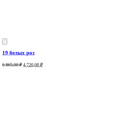
19 белых роз
Первоначальная
Текущая
6 865,00
₽
4 720,00
₽
цена
цена:
составляла
4
6
720,00 ₽.
865,00 ₽.