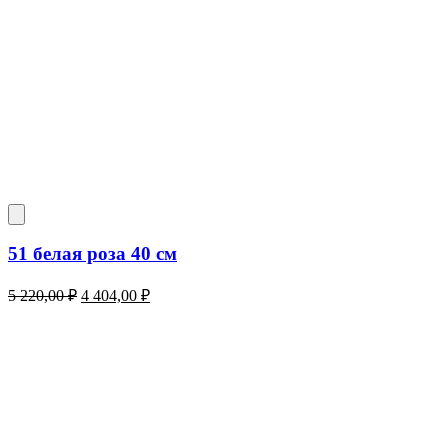
51 белая роза 40 см
Первоначальная
Текущая
5 220,00
₽
4 404,00
₽
цена
цена:
составляла
4
5
404,00 ₽.
220,00 ₽.