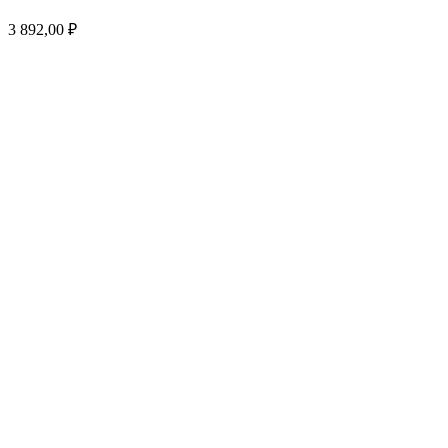
3 892,00
₽