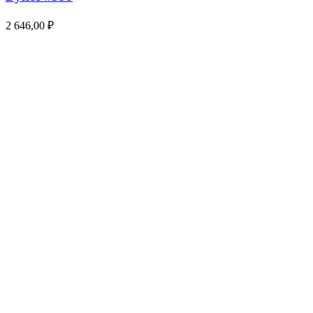
2 646,00
₽