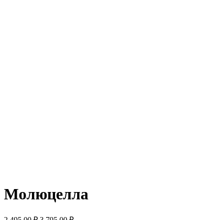
Молюцелла
2 495,00
₽
3 795,00
₽