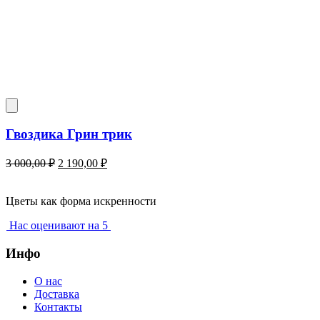
Гвоздика Грин трик
Первоначальная
Текущая
3 000,00
₽
2 190,00
₽
цена
цена:
составляла
2
3
Цветы как форма искренности
190,00 ₽.
000,00 ₽.
Нас оценивают на 5
Инфо
О нас
Доставка
Контакты