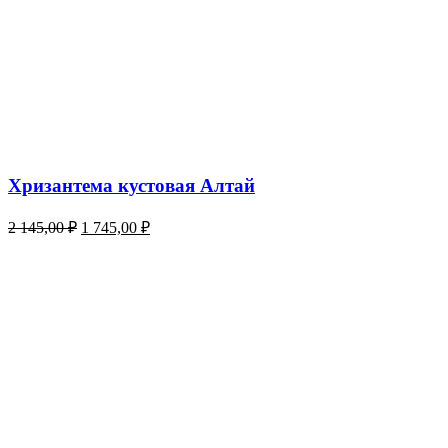
Хризантема кустовая Алтай
Первоначальная
Текущая
2 145,00
₽
1 745,00
₽
цена
цена:
составляла
1
2
745,00 ₽.
145,00 ₽.